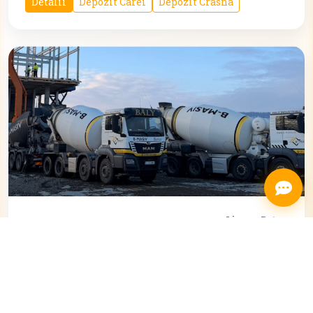
Detalii
Depozit Carei
Depozit Crasna
Livrare Beton
Stație de Betoane
Producție și livrare beton pentru proiecte rezidențiale
și industriale.
Detalii